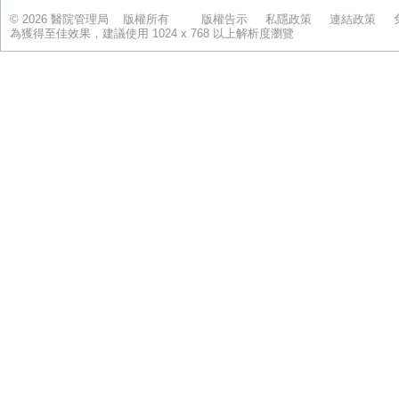
© 2026 醫院管理局 版權所有
版權告示
私隱政策
連結政策
為獲得至佳效果，建議使用 1024 x 768 以上解析度瀏覽