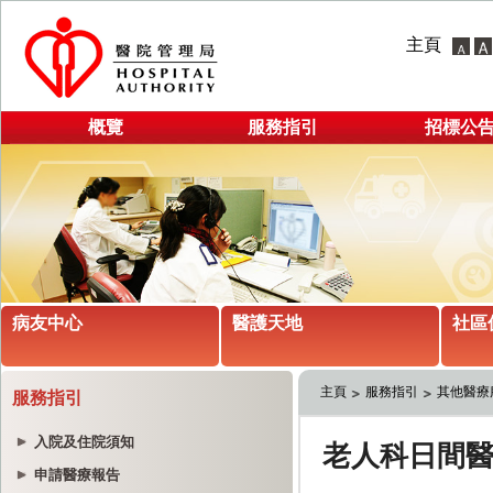
主頁
概覽
服務指引
招標公
病友中心
醫護天地
社區
主頁
服務指引
其他醫療
服務指引
入院及住院須知
申請醫療報告