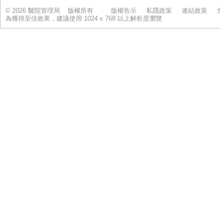
© 2026 醫院管理局 版權所有
版權告示
私隱政策
連結政策
為獲得至佳效果，建議使用 1024 x 768 以上解析度瀏覽