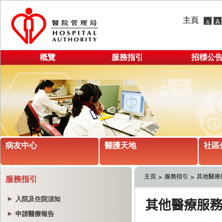
主頁
概覽
服務指引
招標公
病友中心
醫護天地
社區
主頁
服務指引
其他醫療
服務指引
入院及住院須知
申請醫療報告