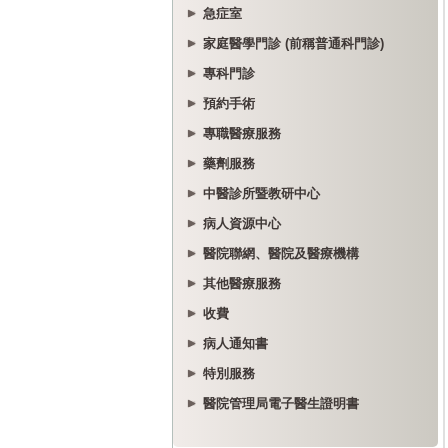
急症室
家庭醫學門診 (前稱普通科門診)
專科門診
預約手術
專職醫療服務
藥劑服務
中醫診所暨教研中心
病人資源中心
醫院聯網、醫院及醫療機構
其他醫療服務
收費
病人通知書
特別服務
醫院管理局電子醫生證明書