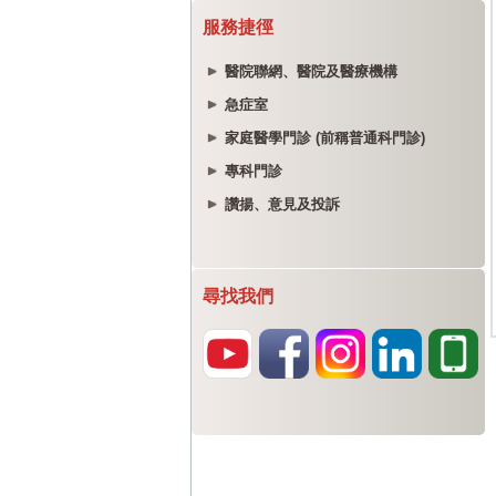
服務捷徑
醫院聯網、醫院及醫療機構
急症室
家庭醫學門診 (前稱普通科門診)
專科門診
讚揚、意見及投訴
尋找我們