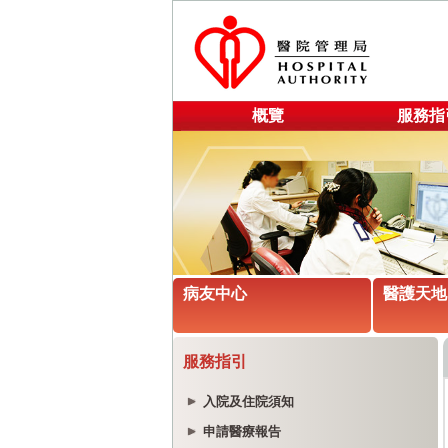
概覽
服務指
病友中心
醫護天地
服務指引
入院及住院須知
申請醫療報告