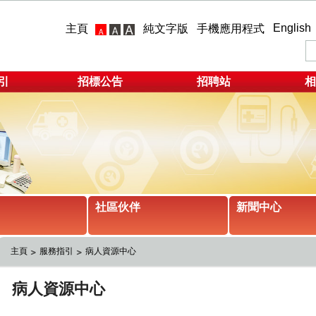
English
主頁
純文字版
手機應用程式
引
招標公告
招聘站
相
社區伙伴
新聞中心
主頁
服務指引
病人資源中心