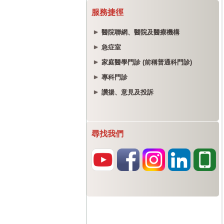
服務捷徑
醫院聯網、醫院及醫療機構
急症室
家庭醫學門診 (前稱普通科門診)
專科門診
讚揚、意見及投訴
尋找我們