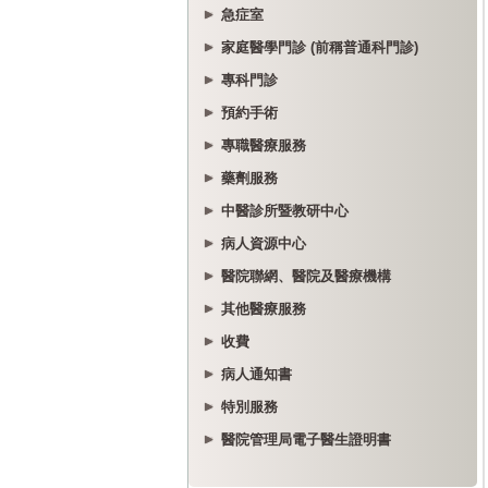
急症室
家庭醫學門診 (前稱普通科門診)
專科門診
預約手術
專職醫療服務
藥劑服務
中醫診所暨教研中心
病人資源中心
醫院聯網、醫院及醫療機構
其他醫療服務
收費
病人通知書
特別服務
醫院管理局電子醫生證明書