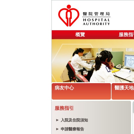
概覽
服務指
病友中心
醫護天地
服務指引
入院及住院須知
申請醫療報告