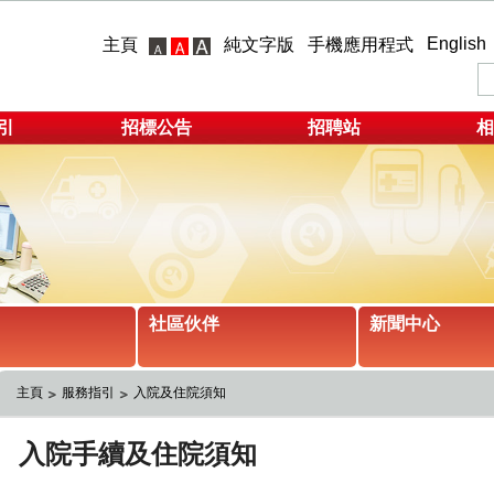
English
主頁
純文字版
手機應用程式
引
招標公告
招聘站
相
社區伙伴
新聞中心
主頁
服務指引
入院及住院須知