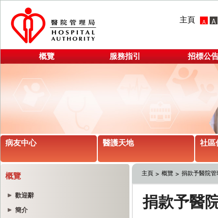
主頁
概覽
服務指引
招標公
病友中心
醫護天地
社區
主頁
概覽
捐款予醫院管
概覽
歡迎辭
簡介