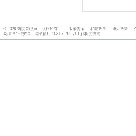
© 2026 醫院管理局 版權所有
版權告示
私隱政策
連結政策
為獲得至佳效果，建議使用 1024 x 768 以上解析度瀏覽