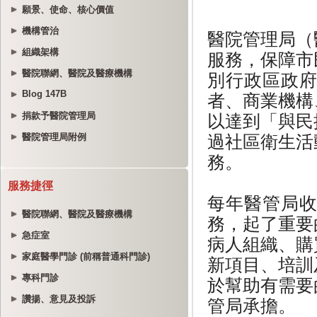
願景、使命、核心價值
機構管治
組織架構
醫院聯網、醫院及醫療機構
Blog 147B
捐款予醫院管理局
醫院管理局附例
服務捷徑
醫院聯網、醫院及醫療機構
急症室
家庭醫學門診 (前稱普通科門診)
專科門診
讚揚、意見及投訴