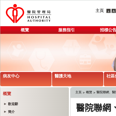
主頁
概覽
服務指引
招標公
病友中心
醫護天地
社區
主頁
概覽
醫院聯網、醫
概覽
歡迎辭
簡介