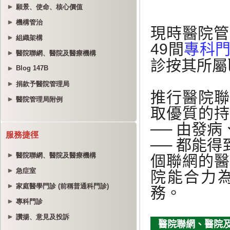
願景、使命、核心價值
機構管治
組織架構
醫院聯網、醫院及醫療機構
Blog 147B
捐款予醫院管理局
醫院管理局附例
服務捷徑
醫院聯網、醫院及醫療機構
急症室
家庭醫學門診 (前稱普通科門診)
專科門診
讚揚、意見及投訴