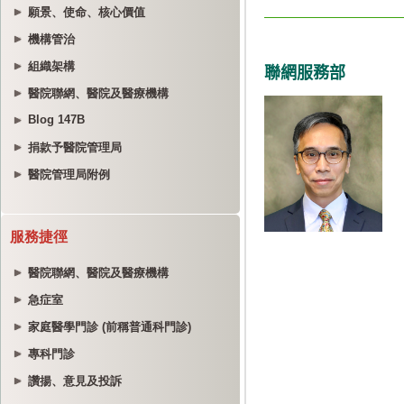
願景、使命、核心價值
機構管治
組織架構
醫院聯網、醫院及醫療機構
Blog 147B
捐款予醫院管理局
醫院管理局附例
服務捷徑
醫院聯網、醫院及醫療機構
急症室
家庭醫學門診 (前稱普通科門診)
專科門診
讚揚、意見及投訴