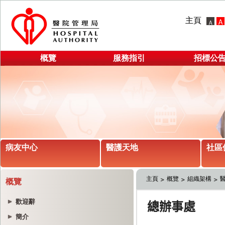
主頁
概覽
服務指引
招標公
病友中心
醫護天地
社區
主頁
概覽
組織架構
概覽
歡迎辭
簡介