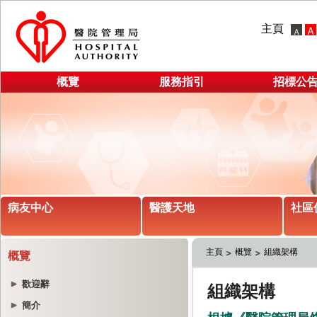
主頁
概覽
服務指引
招標公
病友中心
醫護天地
社區
主頁
概覽
組織架構
概覽
歡迎辭
簡介