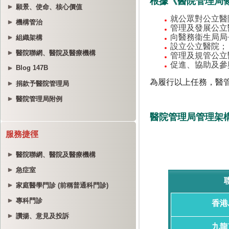
願景、使命、核心價值
機構管治
組織架構
醫院聯網、醫院及醫療機構
Blog 147B
捐款予醫院管理局
醫院管理局附例
服務捷徑
醫院聯網、醫院及醫療機構
急症室
家庭醫學門診 (前稱普通科門診)
專科門診
讚揚、意見及投訴