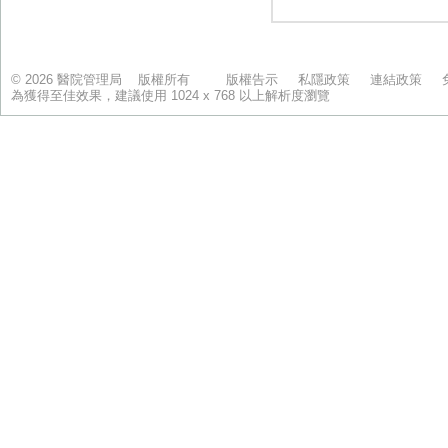
© 2026 醫院管理局 版權所有
版權告示
私隱政策
連結政策
為獲得至佳效果，建議使用 1024 x 768 以上解析度瀏覽