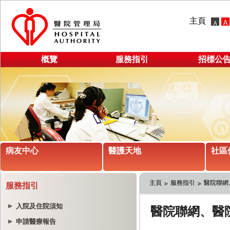
主頁
概覽
服務指引
招標公
病友中心
醫護天地
社區
主頁
服務指引
醫院聯網
服務指引
入院及住院須知
申請醫療報告