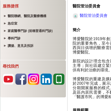
服務捷徑
醫院聯網、醫院及醫療機構
急症室
家庭醫學門診 (前稱普通科門診)
專科門診
讚揚、意見及投訴
尋找我們