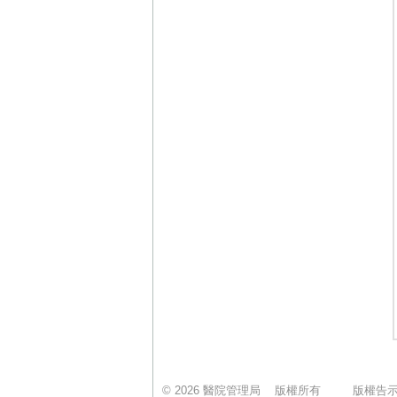
© 2026 醫院管理局 版權所有
版權告