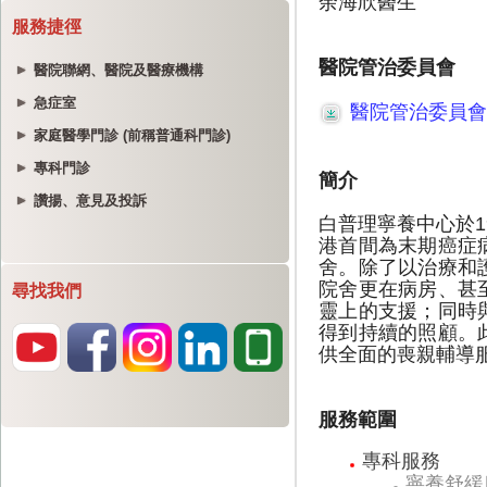
服務捷徑
醫院聯網、醫院及醫療機構
急症室
家庭醫學門診 (前稱普通科門診)
專科門診
讚揚、意見及投訴
尋找我們