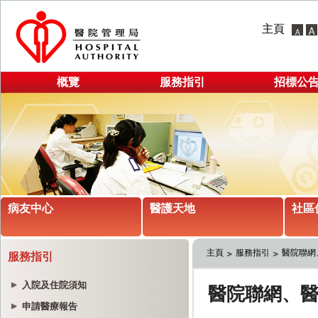
主頁
概覽
服務指引
招標公
病友中心
醫護天地
社區
主頁
服務指引
醫院聯網
服務指引
入院及住院須知
申請醫療報告