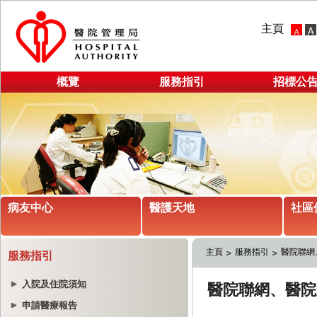
主頁
概覽
服務指引
招標公
病友中心
醫護天地
社區
主頁
服務指引
醫院聯網
服務指引
入院及住院須知
申請醫療報告