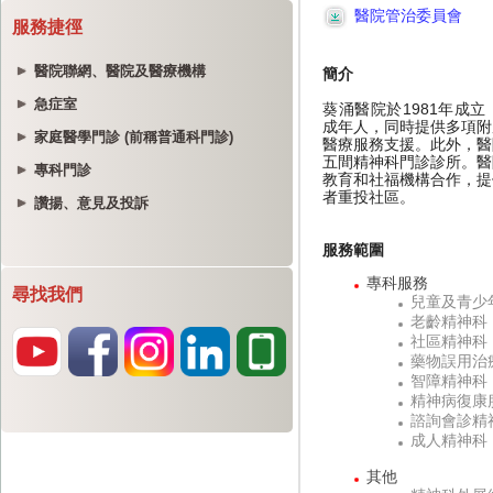
服務捷徑
醫院聯網、醫院及醫療機構
急症室
家庭醫學門診 (前稱普通科門診)
專科門診
讚揚、意見及投訴
尋找我們