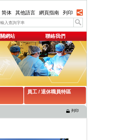
简体
其他語言
網頁指南
列印
關網站
聯絡我們
員工 / 退休職員特區
列印