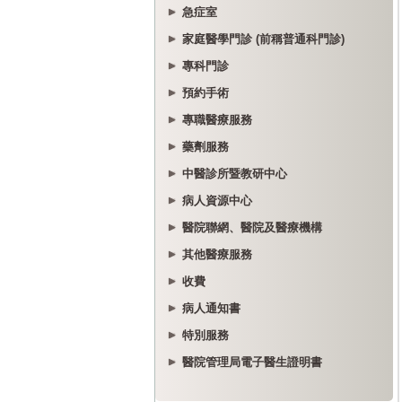
急症室
家庭醫學門診 (前稱普通科門診)
專科門診
預約手術
專職醫療服務
藥劑服務
中醫診所暨教研中心
病人資源中心
醫院聯網、醫院及醫療機構
其他醫療服務
收費
病人通知書
特別服務
醫院管理局電子醫生證明書