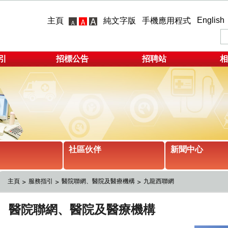
English
主頁
純文字版
手機應用程式
引
招標公告
招聘站
相
社區伙伴
新聞中心
主頁
服務指引
醫院聯網、醫院及醫療機構
九龍西聯網