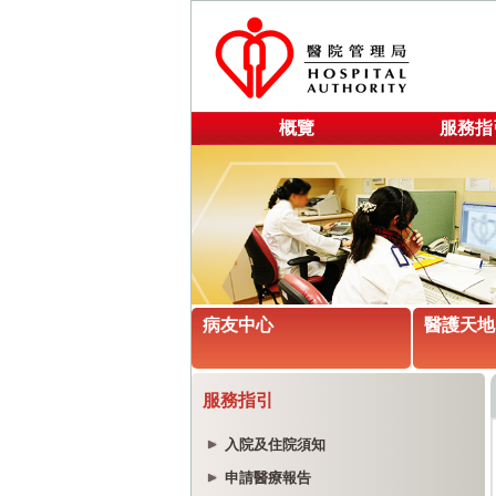
概覽
服務指
病友中心
醫護天地
服務指引
入院及住院須知
申請醫療報告