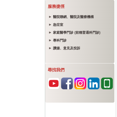
服務捷徑
醫院聯網、醫院及醫療機構
急症室
家庭醫學門診 (前稱普通科門診)
專科門診
讚揚、意見及投訴
尋找我們