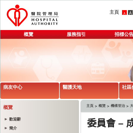
主頁
概覽
服務指引
招標公
病友中心
醫護天地
社區
主頁
概覽
機構管治
概覽
歡迎辭
簡介