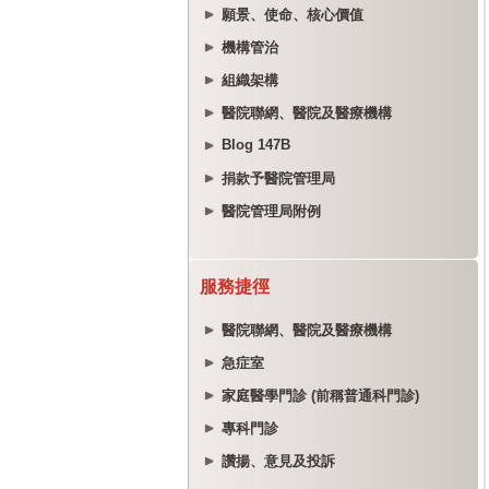
願景、使命、核心價值
機構管治
組織架構
醫院聯網、醫院及醫療機構
Blog 147B
捐款予醫院管理局
醫院管理局附例
服務捷徑
醫院聯網、醫院及醫療機構
急症室
家庭醫學門診 (前稱普通科門診)
專科門診
讚揚、意見及投訴