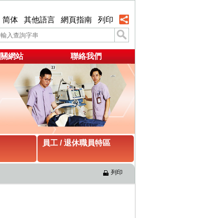
简体
其他語言
網頁指南
列印
關網站
聯絡我們
員工 / 退休職員特區
列印