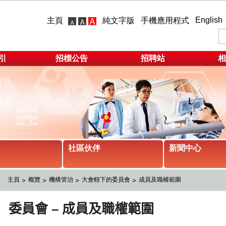
English
主頁
純文字版
手機應用程式
引
招標公告
招聘站
相
社區伙伴
新聞中心
主頁
概覽
機構管治
大會轄下的委員會
成員及職權範圍