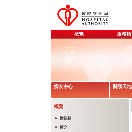
概覽
服務指
病友中心
醫護天地
概覽
歡迎辭
簡介