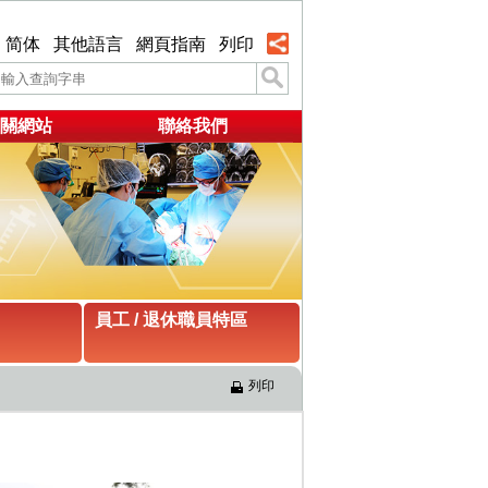
简体
其他語言
網頁指南
列印
關網站
聯絡我們
員工 / 退休職員特區
列印