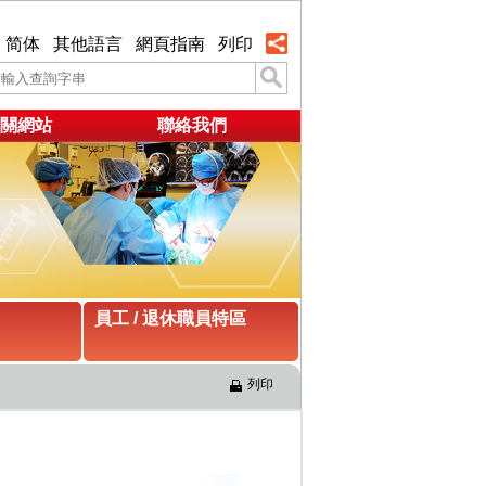
简体
其他語言
網頁指南
列印
關網站
聯絡我們
員工 / 退休職員特區
列印