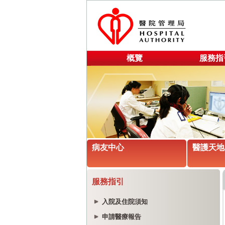
概覽
服務指
病友中心
醫護天地
服務指引
入院及住院須知
申請醫療報告