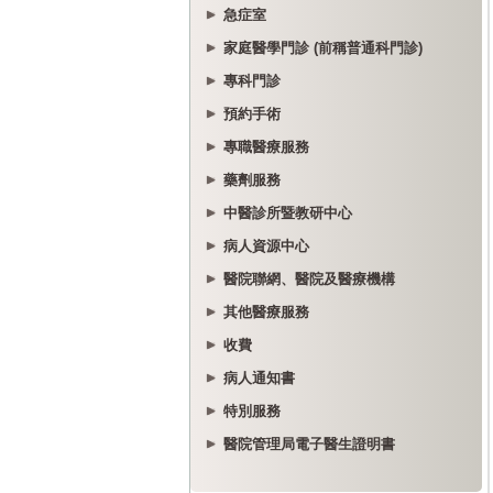
急症室
家庭醫學門診 (前稱普通科門診)
專科門診
預約手術
專職醫療服務
藥劑服務
中醫診所暨教研中心
病人資源中心
醫院聯網、醫院及醫療機構
其他醫療服務
收費
病人通知書
特別服務
醫院管理局電子醫生證明書