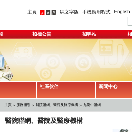
English
主頁
純文字版
手機應用程式
引
招標公告
招聘站
相
社區伙伴
新聞中心
主頁
服務指引
醫院聯網、醫院及醫療機構
九龍中聯網