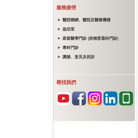
服務捷徑
醫院聯網、醫院及醫療機構
急症室
家庭醫學門診 (前稱普通科門診)
專科門診
讚揚、意見及投訴
尋找我們