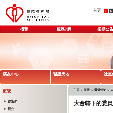
主頁
概覽
服務指引
招標公
病友中心
醫護天地
社區
主頁
概覽
機構管治
概覽
歡迎辭
簡介