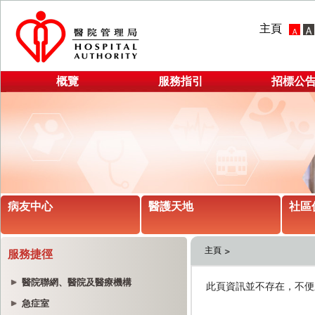
主頁
概覽
服務指引
招標公
病友中心
醫護天地
社區
主頁
服務捷徑
醫院聯網、醫院及醫療機構
急症室