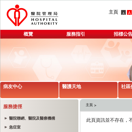
主頁
概覽
服務指引
招標公
病友中心
醫護天地
社區
主頁
服務捷徑
醫院聯網、醫院及醫療機構
急症室