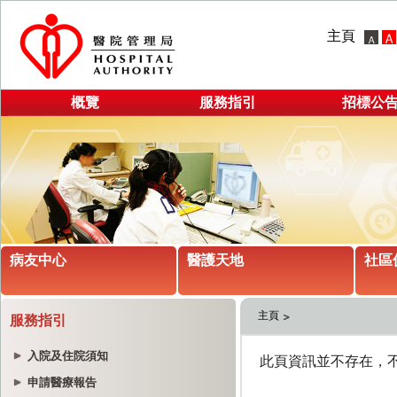
主頁
概覽
服務指引
招標公
病友中心
醫護天地
社區
主頁
服務指引
入院及住院須知
申請醫療報告