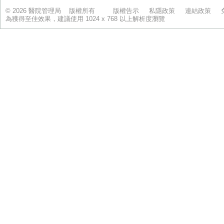
© 2026 醫院管理局 版權所有
版權告示
私隱政策
連結政策
為獲得至佳效果，建議使用 1024 x 768 以上解析度瀏覽