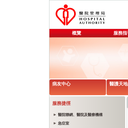
概覽
服務指
病友中心
醫護天地
服務捷徑
醫院聯網、醫院及醫療機構
急症室