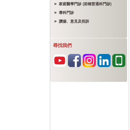
家庭醫學門診 (前稱普通科門診)
專科門診
讚揚、意見及投訴
尋找我們