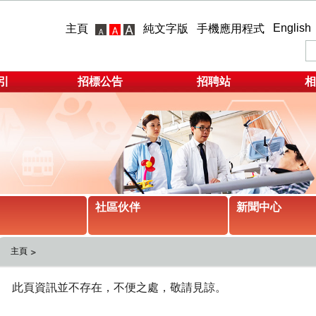
English
主頁
純文字版
手機應用程式
引
招標公告
招聘站
相
社區伙伴
新聞中心
主頁