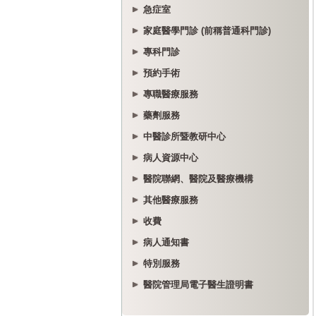
急症室
家庭醫學門診 (前稱普通科門診)
專科門診
預約手術
專職醫療服務
藥劑服務
中醫診所暨教研中心
病人資源中心
醫院聯網、醫院及醫療機構
其他醫療服務
收費
病人通知書
特別服務
醫院管理局電子醫生證明書