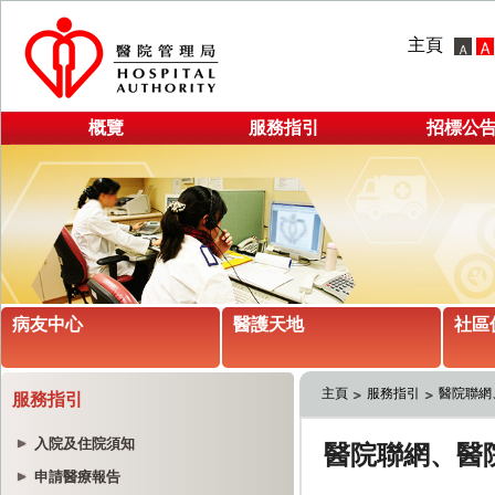
主頁
概覽
服務指引
招標公
病友中心
醫護天地
社區
主頁
服務指引
醫院聯網
服務指引
入院及住院須知
申請醫療報告