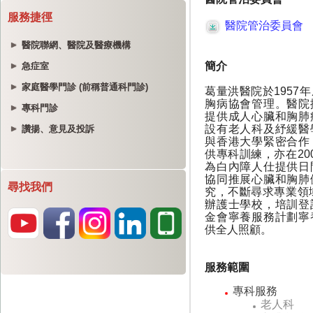
服務捷徑
醫院聯網、醫院及醫療機構
急症室
家庭醫學門診 (前稱普通科門診)
專科門診
讚揚、意見及投訴
尋找我們