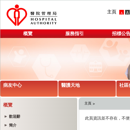
主頁
概覽
服務指引
招標公
病友中心
醫護天地
社區
主頁
概覽
歡迎辭
簡介