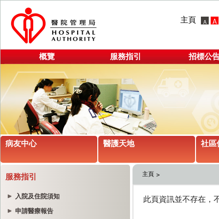
主頁
概覽
服務指引
招標公
病友中心
醫護天地
社區
主頁
服務指引
入院及住院須知
申請醫療報告