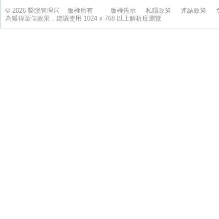
© 2026 醫院管理局 版權所有
版權告示
私隱政策
連結政策
為獲得至佳效果，建議使用 1024 x 768 以上解析度瀏覽