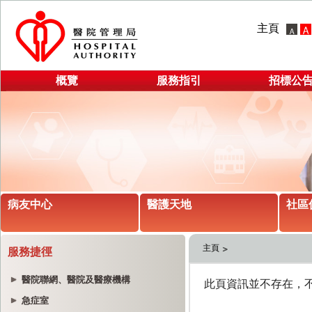
主頁
概覽
服務指引
招標公
病友中心
醫護天地
社區
主頁
服務捷徑
醫院聯網、醫院及醫療機構
急症室