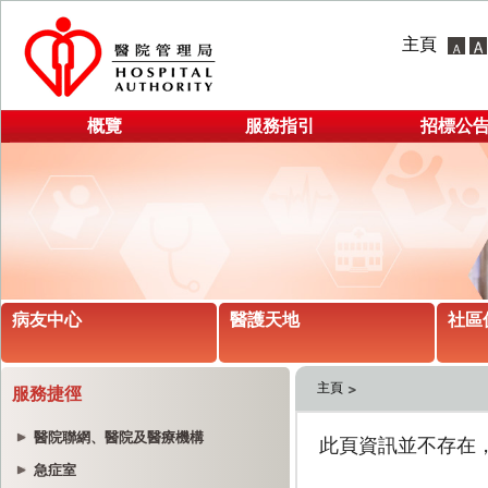
主頁
概覽
服務指引
招標公
病友中心
醫護天地
社區
主頁
服務捷徑
醫院聯網、醫院及醫療機構
急症室