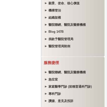
願景、使命、核心價值
機構管治
組織架構
醫院聯網、醫院及醫療機構
Blog 147B
捐款予醫院管理局
醫院管理局附例
服務捷徑
醫院聯網、醫院及醫療機構
急症室
家庭醫學門診 (前稱普通科門診)
專科門診
讚揚、意見及投訴