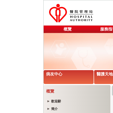
概覽
服務指
病友中心
醫護天地
概覽
歡迎辭
簡介