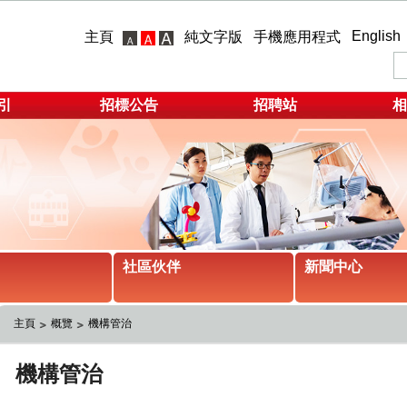
English
主頁
純文字版
手機應用程式
引
招標公告
招聘站
相
社區伙伴
新聞中心
主頁
概覽
機構管治