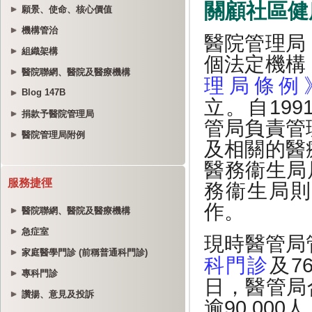
願景、使命、核心價值
機構管治
組織架構
醫院聯網、醫院及醫療機構
Blog 147B
捐款予醫院管理局
醫院管理局附例
服務捷徑
醫院聯網、醫院及醫療機構
急症室
家庭醫學門診 (前稱普通科門診)
專科門診
讚揚、意見及投訴