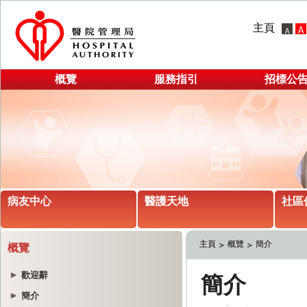
主頁
概覽
服務指引
招標公
病友中心
醫護天地
社區
主頁
概覽
簡介
概覽
歡迎辭
簡介