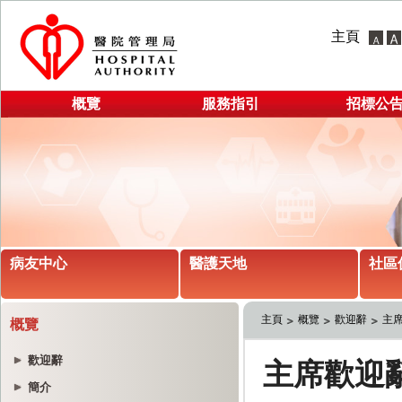
主頁
概覽
服務指引
招標公
病友中心
醫護天地
社區
主頁
概覽
歡迎辭
主
概覽
歡迎辭
簡介