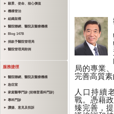
願景、使命、核心價值
機構管治
組織架構
醫院聯網、醫院及醫療機構
Blog 147B
捐款予醫院管理局
醫院管理局附例
服務捷徑
醫院聯網、醫院及醫療機構
急症室
家庭醫學門診 (前稱普通科門診)
專科門診
讚揚、意見及投訴