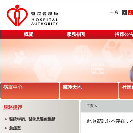
主頁
概覽
服務指引
招標公
病友中心
醫護天地
社區
主頁
服務捷徑
醫院聯網、醫院及醫療機構
急症室