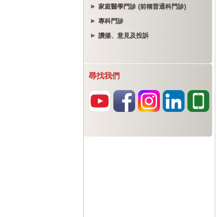
家庭醫學門診 (前稱普通科門診)
專科門診
讚揚、意見及投訴
尋找我們