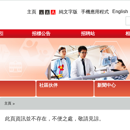
English
主頁
純文字版
手機應用程式
引
招標公告
招聘站
相
社區伙伴
新聞中心
主頁