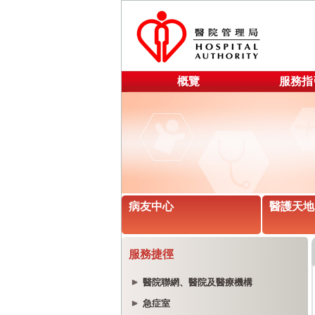
概覽
服務指
病友中心
醫護天地
服務捷徑
醫院聯網、醫院及醫療機構
急症室