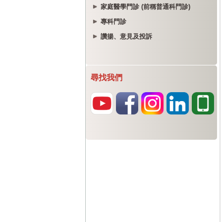
家庭醫學門診 (前稱普通科門診)
專科門診
讚揚、意見及投訴
尋找我們