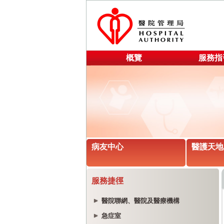
概覽
服務指
病友中心
醫護天地
服務捷徑
醫院聯網、醫院及醫療機構
急症室