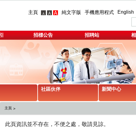
English
主頁
純文字版
手機應用程式
引
招標公告
招聘站
相
社區伙伴
新聞中心
主頁