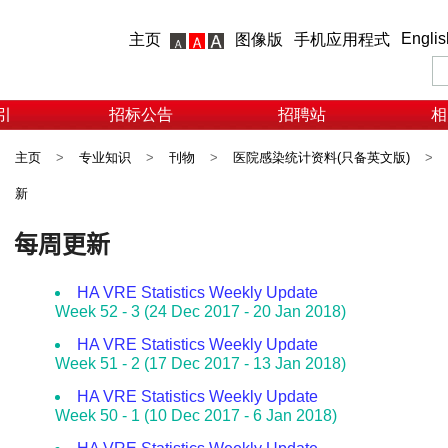
Englis
主页
图像版
手机应用程式
引
招标公告
招聘站
相
主页
>
专业知识
>
刊物
>
医院感染统计资料(只备英文版)
>
新