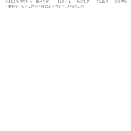
© 2026 醫院管理局 版权所有
版权告示
私隐政策
连结政策
免责声明
为获得至佳效果，建议使用 1024 x 768 以上解析度浏览