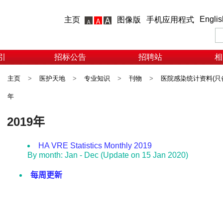
Englis
主页
图像版
手机应用程式
引
招标公告
招聘站
相
主页
>
医护天地
>
专业知识
>
刊物
>
医院感染统计资料(只
年