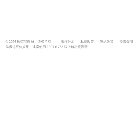
© 2026 醫院管理局 版權所有
版權告示
私隱政策
連結政策
免責聲明
為獲得至佳效果，建議使用 1024 x 768 以上解析度瀏覽