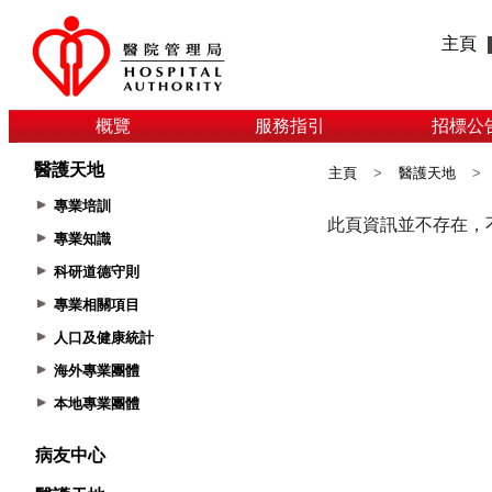
主頁
概覽
服務指引
招標公
醫護天地
主頁
>
醫護天地
>
專業培訓
專業知識
科研道德守則
專業相關項目
人口及健康統計
海外專業團體
本地專業團體
病友中心