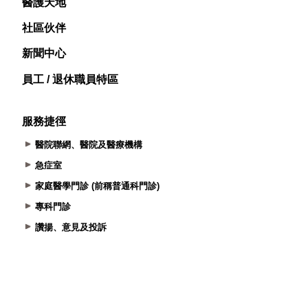
醫護天地
社區伙伴
新聞中心
員工 / 退休職員特區
服務捷徑
醫院聯網、醫院及醫療機構
急症室
家庭醫學門診 (前稱普通科門診)
專科門診
讚揚、意見及投訴