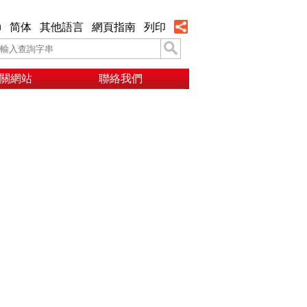
h
简体
其他語言
網頁指南
列印
關網站
聯絡我們