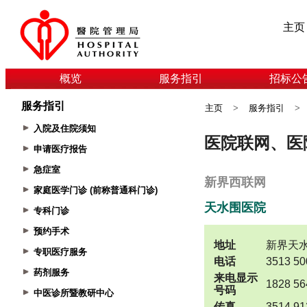
主页
概览
服务指引
招标公
服务指引
主页
>
服务指引
>
入院及住院须知
申请医疗报告
急症室
家庭医学门诊 (前称普通科门诊)
专科门诊
预约手术
专职医疗服务
药剂服务
中医诊所暨教研中心