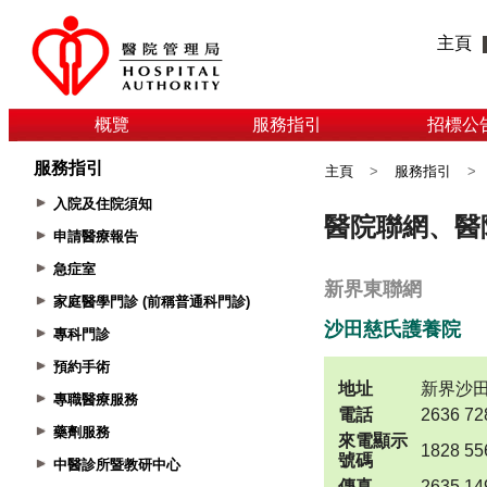
主頁
概覽
服務指引
招標公
服務指引
主頁
>
服務指引
>
入院及住院須知
申請醫療報告
急症室
家庭醫學門診 (前稱普通科門診)
專科門診
預約手術
專職醫療服務
藥劑服務
中醫診所暨教研中心