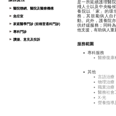
醫院聯網、醫院及醫療機構
急症室
家庭醫學門診 (前稱普通科門診)
專科門診
讚揚、意見及投訴