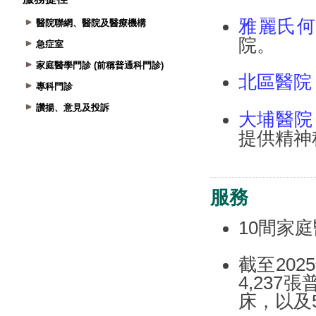
醫院聯網、醫院及醫療機構
急症室
家庭醫學門診 (前稱普通科門診)
專科門診
讚揚、意見及投訴