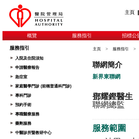
主頁
概覽
服務指引
招標公
服務指引
主頁
>
服務指引
>
入院及住院須知
申請醫療報告
急症室
家庭醫學門診 (前稱普通科門診)
專科門診
預約手術
專職醫療服務
藥劑服務
中醫診所暨教研中心