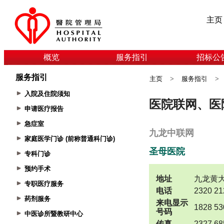
主页
概览
服务指引
招标公
服务指引
主页
>
服务指引
>
入院及住院须知
申请医疗报告
急症室
家庭医学门诊 (前称普通科门诊)
专科门诊
预约手术
专职医疗服务
药剂服务
中医诊所暨教研中心