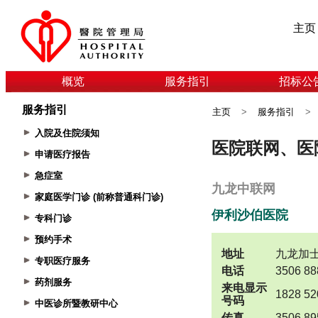
主页
概览
服务指引
招标公
服务指引
主页
>
服务指引
>
入院及住院须知
申请医疗报告
急症室
家庭医学门诊 (前称普通科门诊)
专科门诊
预约手术
专职医疗服务
药剂服务
中医诊所暨教研中心