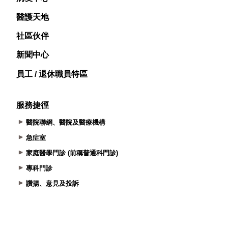
醫護天地
社區伙伴
新聞中心
員工 / 退休職員特區
服務捷徑
醫院聯網、醫院及醫療機構
急症室
家庭醫學門診 (前稱普通科門診)
專科門診
讚揚、意見及投訴