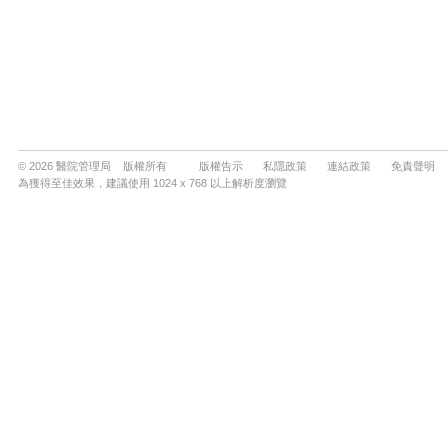
© 2026 醫院管理局 版權所有
版權告示
私隱政策
連結政策
免責聲明
為獲得至佳效果，建議使用 1024 x 768 以上解析度瀏覽