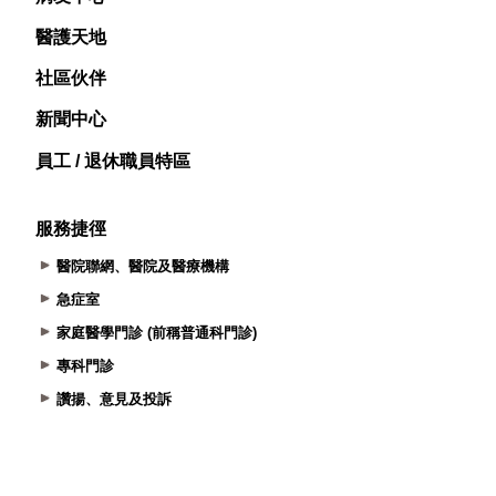
醫護天地
社區伙伴
新聞中心
員工 / 退休職員特區
服務捷徑
醫院聯網、醫院及醫療機構
急症室
家庭醫學門診 (前稱普通科門診)
專科門診
讚揚、意見及投訴