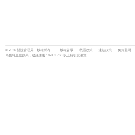
© 2026 醫院管理局 版權所有
版權告示
私隱政策
連結政策
免責聲明
為獲得至佳效果，建議使用 1024 x 768 以上解析度瀏覽