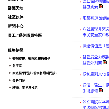
醫護天地
社區伙伴
新聞中心
員工 / 退休職員特區
服務捷徑
醫院聯網、醫院及醫療機構
急症室
家庭醫學門診 (前稱普通科門診)
專科門診
讚揚、意見及投訴