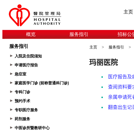
主页
概览
服务指引
招标公
服务指引
主页
>
服务指引
>
入院及住院须知
申请医疗报告
急症室
家庭医学门诊 (前称普通科门诊)
专科门诊
预约手术
专职医疗服务
药剂服务
中医诊所暨教研中心