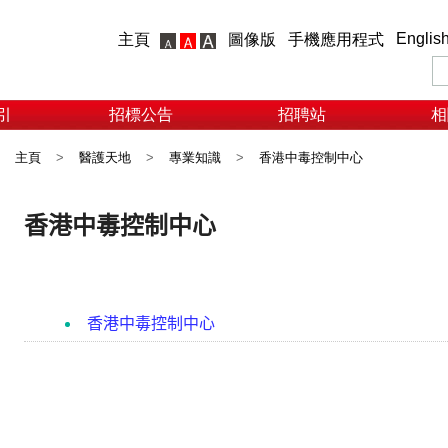
Englis
主頁
圖像版
手機應用程式
引
招標公告
招聘站
相
主頁
>
醫護天地
>
專業知識
>
香港中毒控制中心