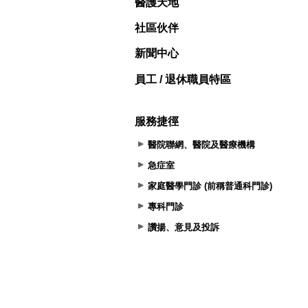
醫護天地
社區伙伴
新聞中心
員工 / 退休職員特區
服務捷徑
醫院聯網、醫院及醫療機構
急症室
家庭醫學門診 (前稱普通科門診)
專科門診
讚揚、意見及投訴