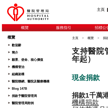
主頁
概覽
服務指引
招標公
概覽
主頁
>
概覽
>
捐
歡迎辭
簡介
願景、使命、核心價值
機構管治
組織架構
醫院聯網、醫院及醫療機構
Blog 147B
捐款予醫院管理局
醫院管理局附例