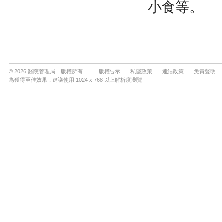
© 2026 醫院管理局 版權所有
版權告示
私隱政策
連結政策
免責聲明
為獲得至佳效果，建議使用 1024 x 768 以上解析度瀏覽