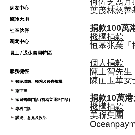
病友中心
醫護天地
社區伙伴
新聞中心
員工 / 退休職員特區
服務捷徑
醫院聯網、醫院及醫療機構
急症室
家庭醫學門診 (前稱普通科門診)
專科門診
讚揚、意見及投訴